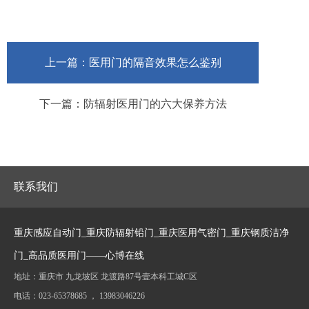
上一篇：医用门的隔音效果怎么鉴别
下一篇：防辐射医用门的六大保养方法
联系我们
重庆感应自动门_重庆防辐射铅门_重庆医用气密门_重庆钢质洁净
门_高品质医用门——心博在线
地址：重庆市 九龙坡区 龙渡路87号壹本科工城C区
电话：023-65378685 ， 13983046226