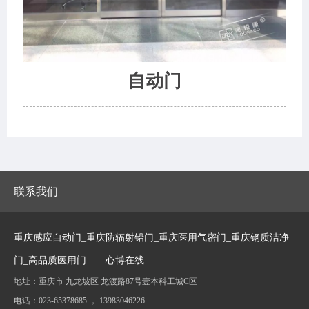
自动门
联系我们
重庆感应自动门_重庆防辐射铅门_重庆医用气密门_重庆钢质洁净
门_高品质医用门——心博在线
地址：重庆市 九龙坡区 龙渡路87号壹本科工城C区
电话：023-65378685 ， 13983046226