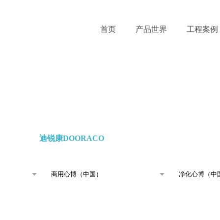
首页
产品世界
工程案例
医用心博（中国）
医用心博
商用心博（中国）
商用心博
工业心博（中国）
工业心博
于研发、设计、生产、销售为一体，提供设计+安装+维护全方
迪锐康DOORACO
医用门整体解决方案