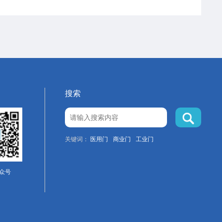
搜索
关键词：
医用门
商业门
工业门
众号