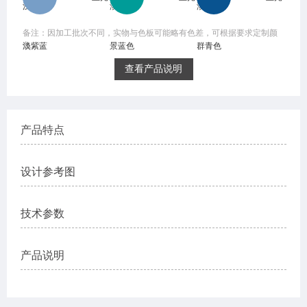
浅蓝色
淡黄色
淡天蓝
备注：因加工批次不同，实物与色板可能略有色差，可根据要求定制颜
色。
淡紫蓝
景蓝色
群青色
查看产品说明
产品特点
设计参考图
技术参数
产品说明