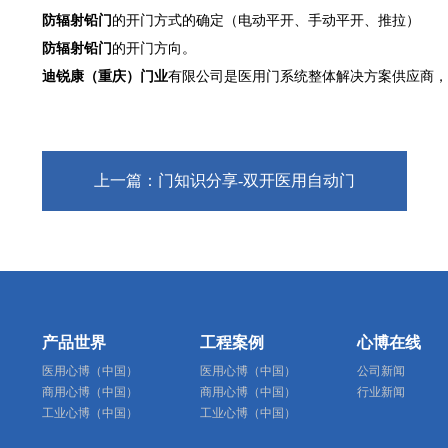
防辐射铅门
的开门方式的确定（电动平开、手动平开、推拉）
防辐射铅门
的开门方向。
迪锐康（重庆）门业
有限公司是医用门系统整体解决方案供应商，
上一篇：门知识分享-双开医用自动门
产品世界
工程案例
心博在线
医用心博（中国）
医用心博（中国）
公司新闻
商用心博（中国）
商用心博（中国）
行业新闻
工业心博（中国）
工业心博（中国）