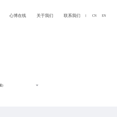
心博在线
关于我们
联系我们
CN
EN
（中国）
公司新闻
公司简介
联系我们
（中国）
行业新闻
企业文化
人才招聘
（中国）
规模生产
位服务
服务专区