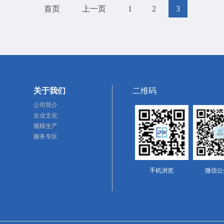
首页
上一页
1
2
3
关于我们
二维码
公司简介
企业文化
规模生产
服务专区
手机浏览
微信公