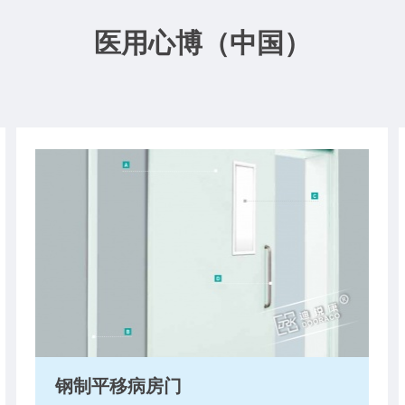
医用心博（中国）
钢制平移病房门